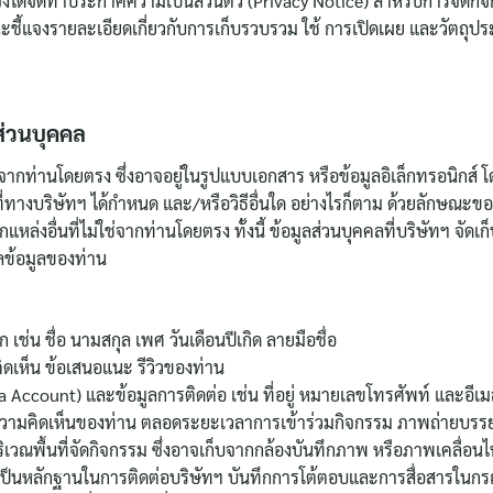
 จึงได้จัดทำประกาศความเป็นส่วนตัว (Privacy Notice) สำหรับการจัดกิจก
ะชี้แจงรายละเอียดเกี่ยวกับการเก็บรวบรวม ใช้ การเปิดเผย และวัตถุปร
ส่วนบุคคล
กท่านโดยตรง ซึ่งอาจอยู่ในรูปแบบเอกสาร หรือข้อมูลอิเล็กทรอนิกส์ โ
่ทางบริษัทฯ ได้กำหนด และ/หรือวิธีอื่นใด อย่างไรก็ตาม ด้วยลักษณะ
ากแหล่งอื่นที่ไม่ใช่จากท่านโดยตรง ทั้งนี้ ข้อมูลส่วนบุคคลที่บริษัทฯ 
ลข้อมูลของท่าน
ช่น ชื่อ นามสกุล เพศ วันเดือนปีเกิด ลายมือชื่อ
ิดเห็น ข้อเสนอแนะ รีวิวของท่าน
ia Account) และข้อมูลการติดต่อ เช่น ที่อยู่ หมายเลขโทรศัพท์ และอีเ
 ความคิดเห็นของท่าน ตลอดระยะเวลาการเข้าร่วมกิจกรรม ภาพถ่ายบรร
ิเวณพื้นที่จัดกิจกรรม ซึ่งอาจเก็บจากกล้องบันทึกภาพ หรือภาพเคลื่อน
เพื่อเป็นหลักฐานในการติดต่อบริษัทฯ บันทึกการโต้ตอบและการสื่อสารในกร