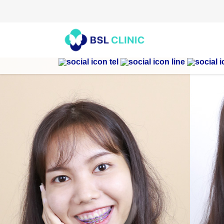
Skip
to
content