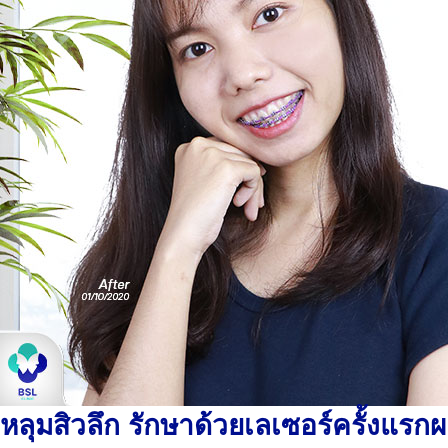
หลุมสิวลึก รักษาด้วยเลเซอร์ครั้งแร