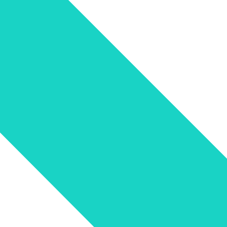
Search