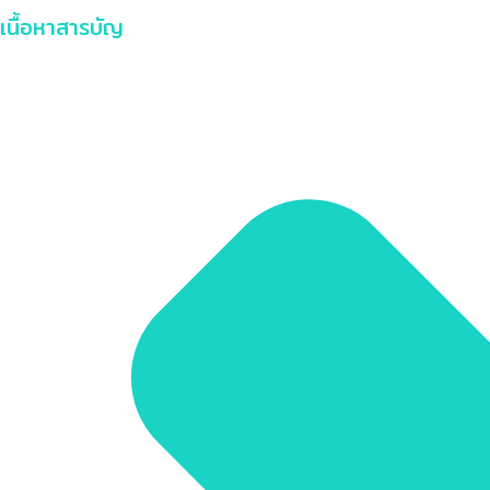
เนื้อหาสารบัญ