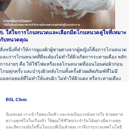
5. ใส่ใจการโกนหนวดและเลือกมีดโกนหนวดคู่ใจที่เหมาะ
กับหนวดคุณ
สิ่งหนึ่งที่ทำให้การดูแลผิวผู้ชายต่างจากผู้หญิงก็คือการโกนหนวด
และการโกนหนวดที่ดีจะต้องไม่ทำให้ผิวเกิดการระคายเคือง หลัก
การง่ายๆ คือ ให้ใช้โฟมหรือเจลโกนหนวดที่อ่อนโยนต่อผิวก่อน
โกนทุกครั้ง และบำรุงผิวหลังโกนทั้งครั้งด้วยผลิตภัณฑ์ที่ไม่มี
แอลกอฮอล์ที่ไม่ทำให้แสบผิว ไม่ทำให้ผิวแดง หรือระคายเคือง
BSL Clinic
บีเอสแอล เราเข้าใจคนเป็นสิว และขอเป็นแรงบันดาลใจ ช่วยคลาย
ความทุกข์ใจในเรื่องสิว ให้คุณใช้ชีวิตประจำวันได้อย่างมีความสุข
และมีความมั่นใจขึ้นในแบบที่เป็นตัวคุณ เราจึงรวบรวมเทคโนโลยี