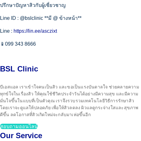
ปรึกษาปัญหาสิวกับผู้เชี่ยวชาญ
Line ID : @bslclinic **มี @ ข้างหน้า**
Line :
https://lin.ee/asczixt
📱099 343 8666
BSL Clinic
บีเอสแอล เราเข้าใจคนเป็นสิว และขอเป็นแรงบันดาลใจ ช่วยคลายความ
ทุกข์ใจในเรื่องสิว ให้คุณใช้ชีวิตประจำวันได้อย่างมีความสุข และมีความ
มั่นใจขึ้นในแบบที่เป็นตัวคุณ เราจึงรวบรวมเทคโนโลยีวิธีการรักษาสิว
โดยเราจะดูแลให้ปลอดภัย เพื่อให้สิวลดลง ผิวแลดูกระจ่างใสและสุขภาพ
ดีขึ้น ลดโอกาสที่่สิวเกิดใหม่จะกลับมาเห่อขึ้นอีก
สอบถามออนไลน์
Our Service