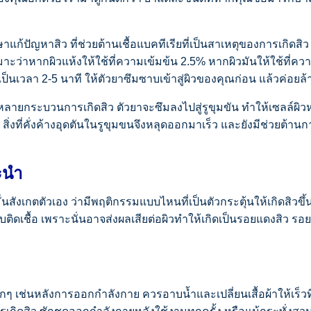
แก้ปัญหาสิว ที่ช่วยต้านเชื้อแบคทีเรียที่เป็นสาเหตุของการเกิดสิ
มาะว่าหากผิวแห้งให้ใช้ที่ความเข้มข้น 2.5% หากผิวมันให้ใช้ที่
งเป็นเวลา 2-5 นาที ให้ตัวยาซึมซาบเข้าสู่ผิวของคุณก่อน แล้วค่อยล
หลายกระบวนการเกิดสิว ตัวยาจะซึมลงไปสู่รูขุมขัน ทำให้เซลล์ผิวห
ิ่งที่คั่งค้างอุดตันในรูขุมขนจึงหลุดออกมาเร็ว และยังมีช่วยต้านการ
ะนำ
่นสังเกตตัวเอง ว่ามีพฤติกรรมแบบไหนที่เป็นตัวกระตุ้นให้เกิดสิวขึ้น
ิดเชื้อ เพราะนั่นอาจส่งผลเสียต่อผิวทำให้เกิดเป็นรอยแดงสิว รอยด
กมากๆ เช่นหลังการออกกำลังกาย ควรอาบน้ำและเปลี่ยนเสื้อผ้าให้เร็ว
Search